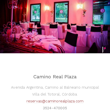
Camino Real Plaza
Avenida Argentina, Camino al Balneario municipal
Villa del Totoral, Córdoba.
reservas@caminorealplaza.com
3524-470005